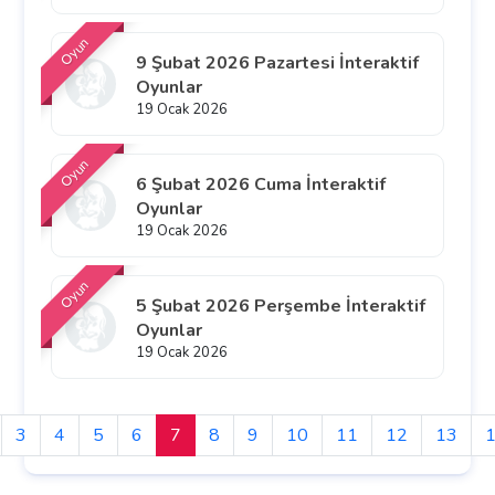
Oyun
9 Şubat 2026 Pazartesi İnteraktif
Oyunlar
19 Ocak 2026
Oyun
6 Şubat 2026 Cuma İnteraktif
Oyunlar
19 Ocak 2026
Oyun
5 Şubat 2026 Perşembe İnteraktif
Oyunlar
19 Ocak 2026
3
4
5
6
7
8
9
10
11
12
13