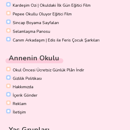
Kardeşim Ozi | Okuldaki İlk Gün Eğitici Film
Pepee Okullu Oluyor Eğitici Film
Sincap Boyama Sayfaları
Selamlaşma Panosu
Canım Arkadaşım | Edis ile Feris Çocuk Şarkıları
Annenin Okulu
Okul Öncesi Ücretsiz Günlük Plân İndir
Gizlilik Politikası
Hakkımızda
İçerik Gönder
Reklam
İletişim
Yaş Grupları