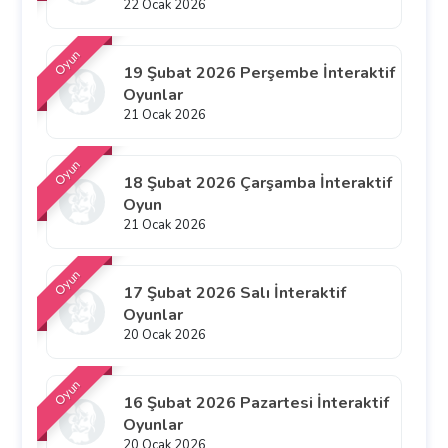
22 Ocak 2026
Oyun
19 Şubat 2026 Perşembe İnteraktif
Oyunlar
21 Ocak 2026
Oyun
18 Şubat 2026 Çarşamba İnteraktif
Oyun
21 Ocak 2026
Oyun
17 Şubat 2026 Salı İnteraktif
Oyunlar
20 Ocak 2026
Oyun
16 Şubat 2026 Pazartesi İnteraktif
Oyunlar
20 Ocak 2026