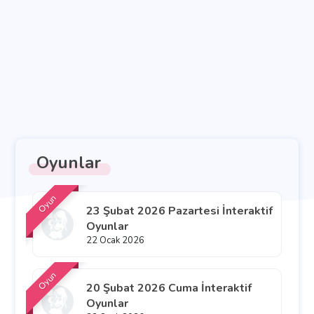
Oyunlar
Oyun
23 Şubat 2026 Pazartesi İnteraktif
Oyunlar
22 Ocak 2026
Oyun
20 Şubat 2026 Cuma İnteraktif
Oyunlar