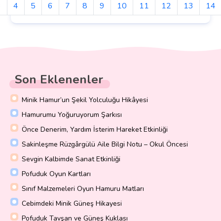
3
4
5
6
7
8
9
10
11
12
13
14
Son Eklenenler
Minik Hamur’un Şekil Yolculuğu Hikâyesi
Hamurumu Yoğuruyorum Şarkısı
Önce Denerim, Yardım İsterim Hareket Etkinliği
Sakinleşme Rüzgârgülü Aile Bilgi Notu – Okul Öncesi
Sevgin Kalbimde Sanat Etkinliği
Pofuduk Oyun Kartları
Sınıf Malzemeleri Oyun Hamuru Matları
Cebimdeki Minik Güneş Hikayesi
Pofuduk Tavşan ve Güneş Kuklası