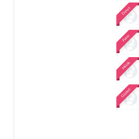
Dosya
Pano
Müzik
Gösteri