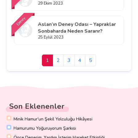
29 Ekim 2023
Deney
Aslan’ın Deney Odası – Yapraklar
Sonbaharda Neden Sararır?
25 Eylül 2023
1
2
3
4
5
Son Eklenenler
Minik Hamur’un Şekil Yolculuğu Hikâyesi
Hamurumu Yoğuruyorum Şarkısı
Önce Denerim, Yardım İsterim Hareket Etkinliği