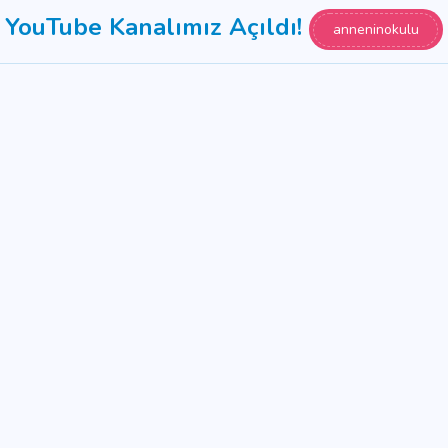
YouTube Kanalımız Açıldı!
anneninokulu