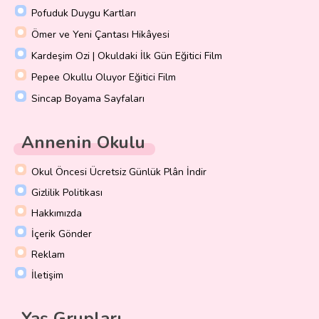
Pofuduk Duygu Kartları
Ömer ve Yeni Çantası Hikâyesi
Kardeşim Ozi | Okuldaki İlk Gün Eğitici Film
Pepee Okullu Oluyor Eğitici Film
Sincap Boyama Sayfaları
Annenin Okulu
Okul Öncesi Ücretsiz Günlük Plân İndir
Gizlilik Politikası
Hakkımızda
İçerik Gönder
Reklam
İletişim
Yaş Grupları