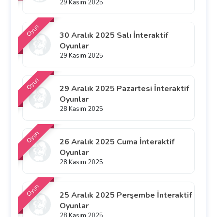
29 Kasım 2025
Oyun
30 Aralık 2025 Salı İnteraktif
Oyunlar
29 Kasım 2025
Oyun
29 Aralık 2025 Pazartesi İnteraktif
Oyunlar
28 Kasım 2025
Oyun
26 Aralık 2025 Cuma İnteraktif
Oyunlar
28 Kasım 2025
Oyun
25 Aralık 2025 Perşembe İnteraktif
Oyunlar
28 Kasım 2025