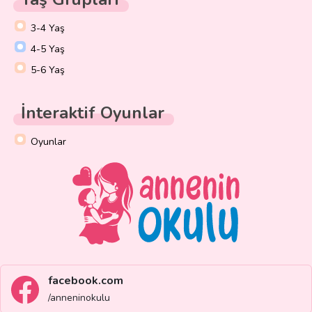
3-4 Yaş
4-5 Yaş
5-6 Yaş
İnteraktif Oyunlar
Oyunlar
facebook.com
/anneninokulu