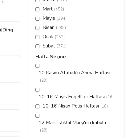
(378)
 !
Mart
(452)
Mayıs
(394)
Nisan
(298)
n|Ding
Ocak
(252)
Şubat
(371)
Hafta Seçiniz
10 Kasım Atatürk'ü Anma Haftası
(29)
10-16 Mayıs Engelliler Haftası
(16)
10-16 Nisan Polis Haftası
(18)
12 Mart İstiklal Marşı'nın kabulü
(28)