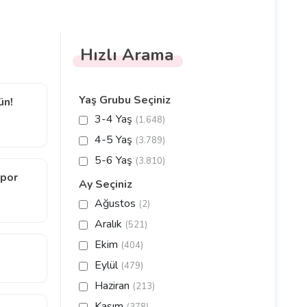
Hızlı Arama
Yaş Grubu Seçiniz
ün!
3-4 Yaş
(1.648)
4-5 Yaş
(3.789)
5-6 Yaş
(3.810)
Spor
Ay Seçiniz
Ağustos
(2)
Aralık
(521)
Ekim
(404)
Eylül
(479)
Haziran
(213)
Kasım