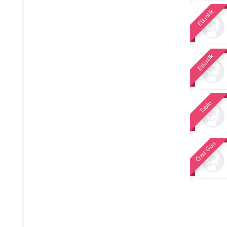
Etkinlik
Etkinlik
Tablo
Özel Gün