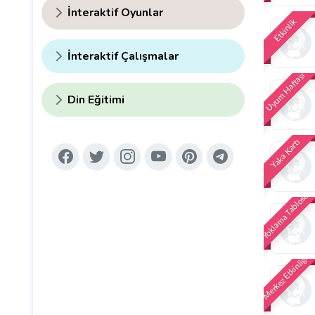
İnteraktif Oyunlar
Etkinlik
İnteraktif Çalışmalar
Uyum Haftası
Din Eğitimi
Yaka Kartı
Yoklama Tablosu
Merkez Etkinliği