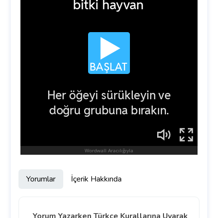
Yorumlar
İçerik Hakkında
Yorum Yazarken Türkçe Kurallarına Uyarak