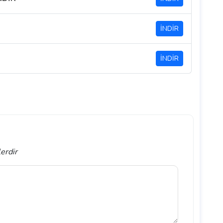
İNDİR
İNDİR
lerdir