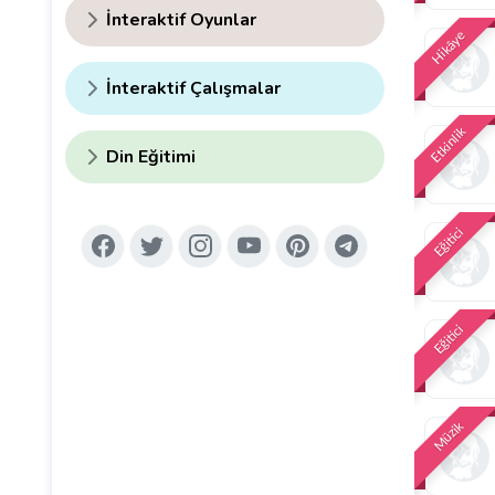
İnteraktif Oyunlar
Hikâye
İnteraktif Çalışmalar
Etkinlik
Din Eğitimi
Eğitici
Eğitici
Müzik