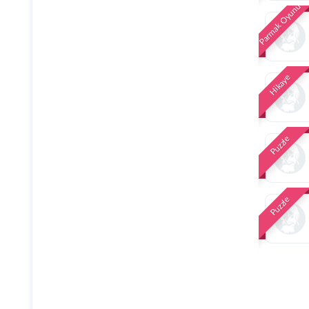
Parmak Oyunu
Hikaye
Puzzle
Puzzle