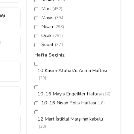
(378)
Mart
(452)
iği
Mayıs
(394)
Nisan
(298)
Ocak
(252)
ı
Şubat
(371)
Hafta Seçiniz
10 Kasım Atatürk'ü Anma Haftası
(29)
10-16 Mayıs Engelliler Haftası
(16)
10-16 Nisan Polis Haftası
(18)
12 Mart İstiklal Marşı'nın kabulü
(28)