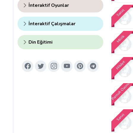
İnteraktif Oyunlar
Sanat
İnteraktif Çalışmalar
Müzik
Din Eğitimi
Hikâye
Parmak Oyunu
Sanat