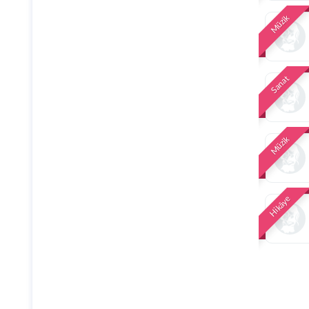
Müzik
Sanat
Müzik
Hikâye