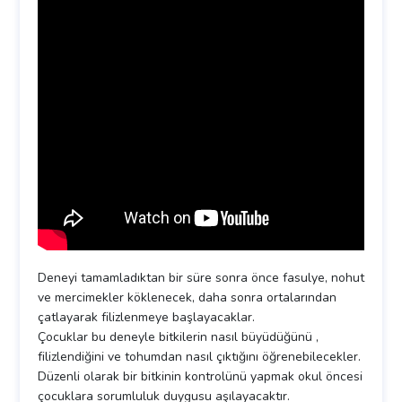
Deneyi tamamladıktan bir süre sonra önce fasulye, nohut
ve mercimekler köklenecek, daha sonra ortalarından
çatlayarak filizlenmeye başlayacaklar.
Çocuklar bu deneyle bitkilerin nasıl büyüdüğünü ,
filizlendiğini ve tohumdan nasıl çıktığını öğrenebilecekler.
Düzenli olarak bir bitkinin kontrolünü yapmak okul öncesi
çocuklara sorumluluk duygusu aşılayacaktır.