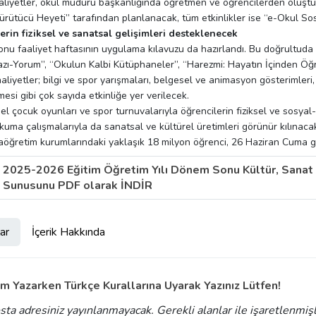
aliyetler, okul müdürü başkanlığında öğretmen ve öğrencilerden oluşt
ürütücü Heyeti” tarafından planlanacak, tüm etkinlikler ise “e-Okul So
erin fiziksel ve sanatsal gelişimleri desteklenecek
u faaliyet haftasının uygulama kılavuzu da hazırlandı. Bu doğrultuda o
zı-Yorum”, “Okulun Kalbi Kütüphaneler”, “Harezmi: Hayatın İçinden Öğre
faaliyetler; bilgi ve spor yarışmaları, belgesel ve animasyon gösterimleri
esi gibi çok sayıda etkinliğe yer verilecek.
l çocuk oyunları ve spor turnuvalarıyla öğrencilerin fiziksel ve sosyal-
okuma çalışmalarıyla da sanatsal ve kültürel üretimleri görünür kılınaca
taöğretim kurumlarındaki yaklaşık 18 milyon öğrenci, 26 Haziran Cuma gün
2025-2026 Eğitim Öğretim Yılı Dönem Sonu Kültür, Sanat v
Sunusunu PDF olarak İNDİR
ar
İçerik Hakkında
m Yazarken Türkçe Kurallarına Uyarak Yazınız Lütfen!
sta adresiniz yayınlanmayacak.
Gerekli alanlar
ile işaretlenmiş