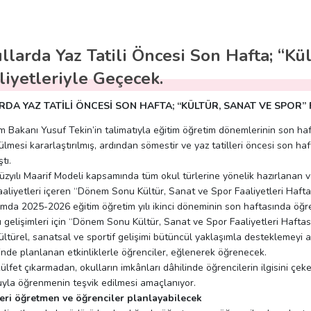
llarda Yaz Tatili Öncesi Son Hafta; “Kü
liyetleriyle Geçecek.
DA YAZ TATİLİ ÖNCESİ SON HAFTA; “KÜLTÜR, SANAT VE SPOR” 
tim Bakanı Yusuf Tekin’in talimatıyla eğitim öğretim dönemlerinin son haf
lmesi kararlaştırılmış, ardından sömestir ve yaz tatilleri öncesi son 
tı.
üzyılı Maarif Modeli kapsamında tüm okul türlerine yönelik hazırlanan 
aaliyetleri içeren “Dönem Sonu Kültür, Sanat ve Spor Faaliyetleri Haftas
da 2025-2026 eğitim öğretim yılı ikinci döneminin son haftasında öğrenc
 gelişimleri için “Dönem Sonu Kültür, Sanat ve Spor Faaliyetleri Haftası
ültürel, sanatsal ve sportif gelişimi bütüncül yaklaşımla desteklemey
nde planlanan etkinliklerle öğrenciler, eğlenerek öğrenecek.
külfet çıkarmadan, okulların imkânları dâhilinde öğrencilerin ilgisini çe
yla öğrenmenin teşvik edilmesi amaçlanıyor.
leri öğretmen ve öğrenciler planlayabilecek