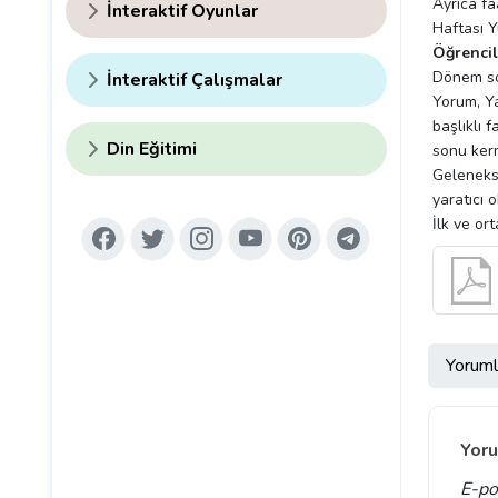
Ayrıca fa
İnteraktif Oyunlar
Haftası Y
Öğrencil
Dönem son
İnteraktif Çalışmalar
Yorum, Ya
başlıklı 
Din Eğitimi
sonu kerm
Gelenekse
yaratıcı 
İlk ve or
Yoruml
Yoru
E-po