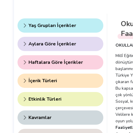
Oku
Yaş Grupları İçerikler
Faa
Aylara Göre İçerikler
OKULLAR
Millî Eği
Haftalara Göre İçerikler
dönüştürü
başlanmış
Türkiye Y
İçerik Türleri
çıkaran f
Bu kapsam
çok yönlü
Etkinlik Türleri
Sosyal, k
çerçevesi
Velilere 
Kavramlar
oyun yolu
Faaliyet