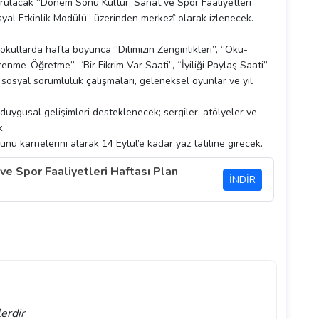
urulacak “Dönem Sonu Kültür, Sanat ve Spor Faaliyetleri
syal Etkinlik Modülü” üzerinden merkezî olarak izlenecek.
kullarda hafta boyunca “Dilimizin Zenginlikleri”, “Oku-
nme-Öğretme”, “Bir Fikrim Var Saati”, “İyiliği Paylaş Saati”
, sosyal sorumluluk çalışmaları, geleneksel oyunlar ve yıl
duygusal gelişimleri desteklenecek; sergiler, atölyeler ve
k.
ü karnelerini alarak 14 Eylül’e kadar yaz tatiline girecek.
e Spor Faaliyetleri Haftası Plan
İNDİR
lerdir