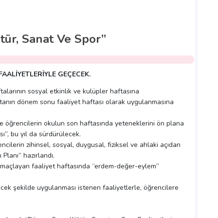
ltür, Sanat Ve Spor”
FAALİYETLERİYLE GEÇECEK.
talarının sosyal etkinlik ve kulüpler haftasına
haftanın dönem sonu faaliyet haftası olarak uygulanmasına
ve öğrencilerin okulun son haftasında yeteneklerini ön plana
ı”, bu yıl da sürdürülecek.
ilerin zihinsel, sosyal, duygusal, fiziksel ve ahlaki açıdan
 Planı” hazırlandı.
i amaçlayan faaliyet haftasında “erdem-değer-eylem”
kecek şekilde uygulanması istenen faaliyetlerle, öğrencilere