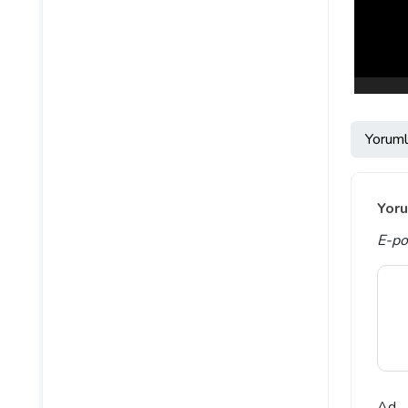
Yoruml
Yoru
E-po
Ad