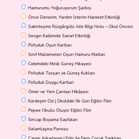
Hamurumu Yoğuruyorum Şarkısı
Önce Denerim, Yardım İsterim Hareket Etkinliği
Sakinleşme Rüzgârgülü Aile Bilgi Notu – Okul Öncesi
Sevgin Kalbimde Sanat Etkinliği
Pofuduk Oyun Kartları
Sınıf Malzemeleri Oyun Hamuru Matları
Cebimdeki Minik Güneş Hikayesi
Pofuduk Tavşan ve Güneş Kuklası
Pofuduk Duygu Kartları
Ömer ve Yeni Çantası Hikâyesi
Kardeşim Ozi | Okuldaki İlk Gün Eğitici Film
Pepee Okullu Oluyor Eğitici Film
Sincap Boyama Sayfaları
Selamlaşma Panosu
Canım Arkadaşım | Edis ile Feris Çocuk Şarkıları