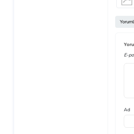
Yoruml
Yoru
E-po
Ad