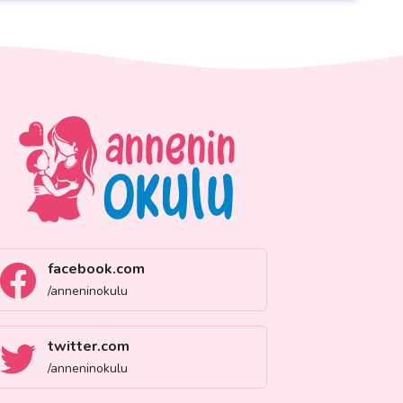
facebook.com
/anneninokulu
twitter.com
/anneninokulu