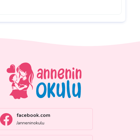
facebook.com
/anneninokulu