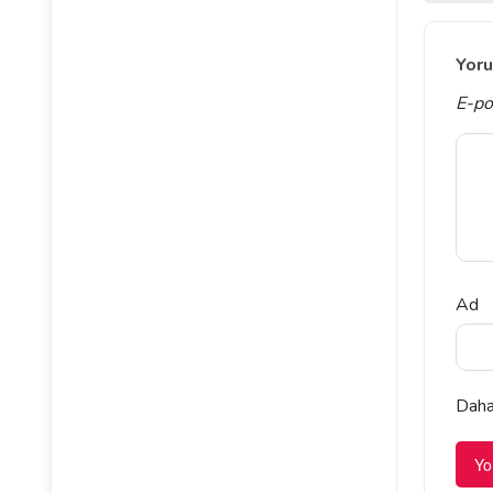
Yoru
E-po
Ad
Daha 