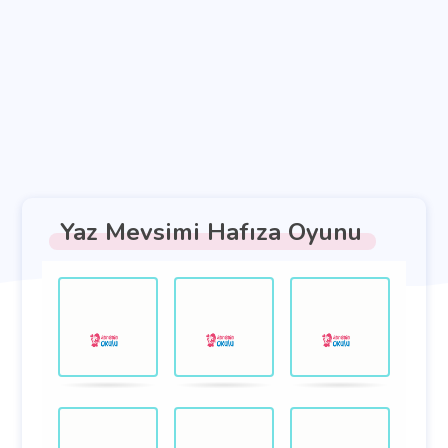
Yaz Mevsimi Hafıza Oyunu
Hazfıza
.
.
oyunu.
Kartları
eşleştirin.