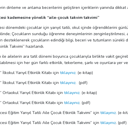
in dinleme ve anlama becerilerini geliştiren içeriklerin yanında dikkat art
esi kademesine yönelik “aile-çocuk takvim takvimi”
si dönemdeki çocuklar için yarıyıl tatili, okul içinde öğrendiklerini günl
atilinde; Çocukların sunduğu öğrenme deneyimlerinin zenginleştirilmesi, ai
ğin desteklenerek çocukların edindiği bilgi, beceri ve tutumların sürekli 
inlik Takvimi” hazırlandı.
 ile ailelerin ara tatil dönemi boyunca çocuklarıyla birlikte vakit geçire
ılabilmesi için her gün farklı etkinlik, tekerleme, şarkı ve oyunlara yer ver
 İlkokul Yarıyıl Etkinlik Kitabı için
tıklayınız.
(e-kitap)
 İlkokul Yarıyıl Etkinlik Kitabı için
tıklayınız.
(pdf)
 Ortaokul Yarıyıl Etkinlik Kitabı için
tıklayınız.
(e-kitap)
 Ortaokul Yarıyıl Etkinlik Kitabı için
tıklayınız
. (pdf)
esi Eğitim Yarıyıl Tatili Aile Çocuk Etkinlik Takvimi” için
tıklayınız.
(e-kit
esi Eğitim Yarıyıl Tatili Aile Çocuk Etkinlik Takvimi” için
tıklayınız
. (pdf)