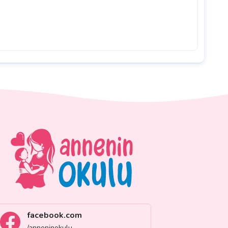
facebook.com
/anneninokulu