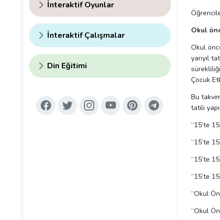
İnteraktif Oyunlar
Öğrenciler
Okul önc
İnteraktif Çalışmalar
Okul önce
yarıyıl t
Din Eğitimi
süreklili
Çocuk Etk
Bu takvim
tatili yap
“15’te 15”
“15’te 15”
“15’te 15”
“15’te 15”
“Okul Önc
“Okul Önc