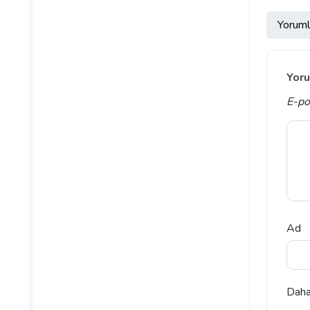
Yoruml
Yoru
E-po
Ad
Daha 