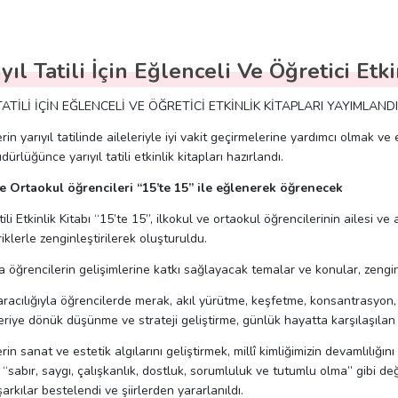
ıyıl Tatili İçin Eğlenceli Ve Öğretici Etk
TATİLİ İÇİN EĞLENCELİ VE ÖĞRETİCİ ETKİNLİK KİTAPLARI YAYIMLAND
rin yarıyıl tatilinde aileleriyle iyi vakit geçirmelerine yardımcı olmak
rlüğünce yarıyıl tatili etkinlik kitapları hazırlandı.
ve Ortaokul öğrencileri “15’te 15” ile eğlenerek öğrenecek
tili Etkinlik Kitabı “15’te 15”, ilkokul ve ortaokul öğrencilerinin ailesi ve
eriklerle zenginleştirilerek oluşturuldu.
a öğrencilerin gelişimlerine katkı sağlayacak temalar ve konular, zengin
racılığıyla öğrencilerde merak, akıl yürütme, keşfetme, konsantrasyon, 
eriye dönük düşünme ve strateji geliştirme, günlük hayatta karşılaşılan 
rin sanat ve estetik algılarını geliştirmek, millî kimliğimizin devamlılığı
 “sabır, saygı, çalışkanlık, dostluk, sorumluluk ve tutumlu olma” gibi değ
şarkılar bestelendi ve şiirlerden yararlanıldı.