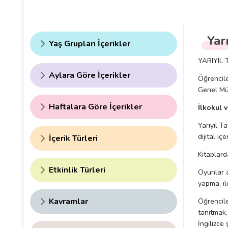
Yar
Yaş Grupları İçerikler
YARIYIL 
Aylara Göre İçerikler
Öğrencile
Genel Müdü
Haftalara Göre İçerikler
İlkokul 
Yarıyıl Ta
dijital iç
İçerik Türleri
Kitaplard
Etkinlik Türleri
Oyunlar a
yapma, il
Kavramlar
Öğrencile
tanıtmak,
İngilizce 