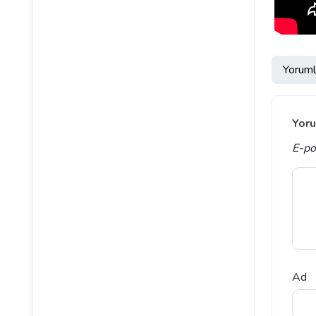
Yoruml
Yoru
E-po
Ad