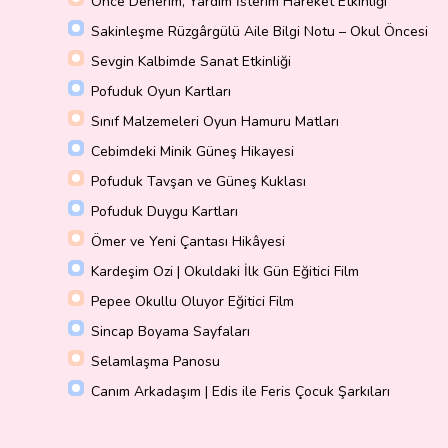
Önce Denerim, Yardım İsterim Hareket Etkinliği
Sakinleşme Rüzgârgülü Aile Bilgi Notu – Okul Öncesi
Sevgin Kalbimde Sanat Etkinliği
Pofuduk Oyun Kartları
Sınıf Malzemeleri Oyun Hamuru Matları
Cebimdeki Minik Güneş Hikayesi
Pofuduk Tavşan ve Güneş Kuklası
Pofuduk Duygu Kartları
Ömer ve Yeni Çantası Hikâyesi
Kardeşim Ozi | Okuldaki İlk Gün Eğitici Film
Pepee Okullu Oluyor Eğitici Film
Sincap Boyama Sayfaları
Selamlaşma Panosu
Canım Arkadaşım | Edis ile Feris Çocuk Şarkıları