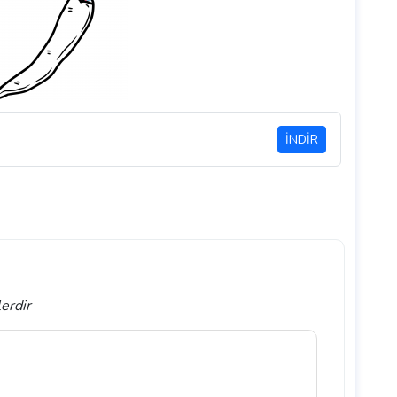
İNDİR
lerdir