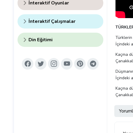
İnteraktif Oyunlar
İnteraktif Çalışmalar
TÜRKLER
Türklerin 
Din Eğitimi
İçindeki 
Kaçma dü
Çanakkal
Düşmanın 
İçindeki 
Kaçma dü
Çanakkal
Yoruml