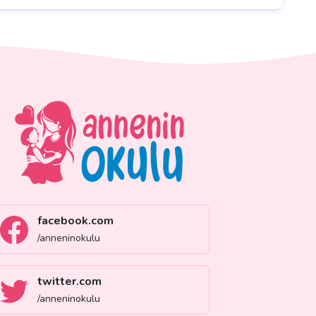
facebook.com
/anneninokulu
twitter.com
/anneninokulu