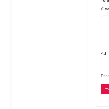
Yoru
E-po
Ad
Daha 