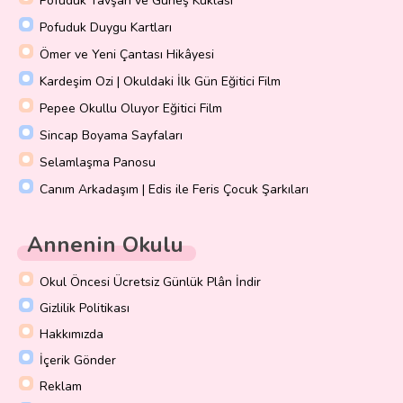
Pofuduk Tavşan ve Güneş Kuklası
Pofuduk Duygu Kartları
Ömer ve Yeni Çantası Hikâyesi
Kardeşim Ozi | Okuldaki İlk Gün Eğitici Film
Pepee Okullu Oluyor Eğitici Film
Sincap Boyama Sayfaları
Selamlaşma Panosu
Canım Arkadaşım | Edis ile Feris Çocuk Şarkıları
Annenin Okulu
Okul Öncesi Ücretsiz Günlük Plân İndir
Gizlilik Politikası
Hakkımızda
İçerik Gönder
Reklam