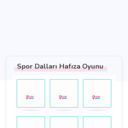
Spor Dalları Hafıza Oyunu
Hazfıza
.
.
oyunu.
Kartları
eşleştirin.