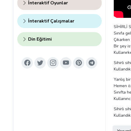
İnteraktif Oyunlar
İnteraktif Çalışmalar
SİHİRLİ
Sınıfa ge
Din Eğitimi
Çıkarken 
Bir şey i
Kullanırke
Sihirli si
Kullandık
Yanlış bi
Hemen özü
Sınıfta h
Kullanınc
Sihirli si
Kullandık