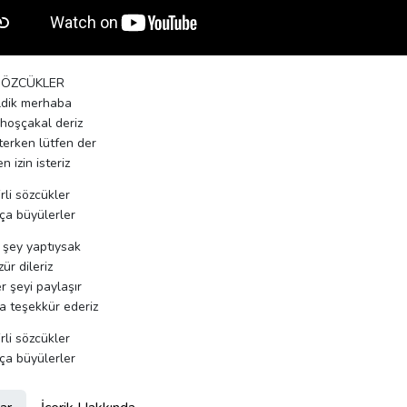
 SÖZCÜKLER
ldik merhaba
hoşçakal deriz
sterken lütfen der
n izin isteriz
hirli sözcükler
ça büyülerler
r şey yaptıysak
r dileriz
er şeyi paylaşır
a teşekkür ederiz
hirli sözcükler
ça büyülerler