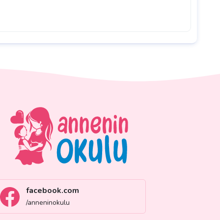
facebook.com
/anneninokulu