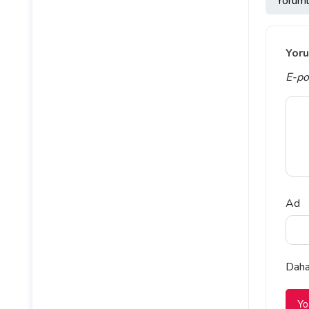
Yoruml
Yoru
E-po
Ad
Daha 