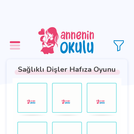
Sağlıklı Dişler Hafıza Oyunu
Hazfıza
.
.
oyunu.
Kartları
eşleştirin.