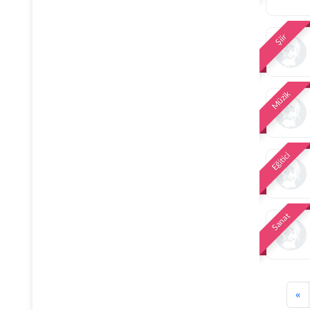
Şiir
Müzik
Eğitici
Sanat
«