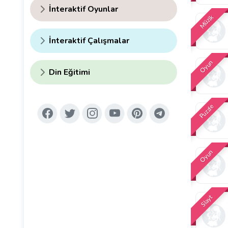
İnteraktif Oyunlar
Müzik
İnteraktif Çalışmalar
Oyun
Din Eğitimi
Puzzle
Oyun
Slayt