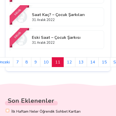
Müzik
Saat Kaç? – Çocuk Şarkıları
31 Aralık 2022
Müzik
Eski Saat – Çocuk Şarkısı
31 Aralık 2022
nceki
7
8
9
10
11
12
13
14
15
S
Son Eklenenler
İlk Haftam Neler Öğrendik Sohbet Kartları