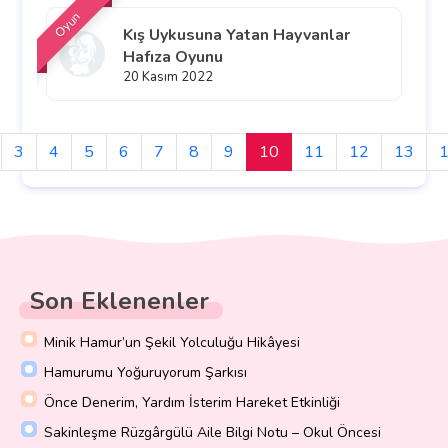
Oyun
Kış Uykusuna Yatan Hayvanlar
Hafıza Oyunu
20 Kasım 2022
3
4
5
6
7
8
9
10
11
12
13
Son Eklenenler
Minik Hamur’un Şekil Yolculuğu Hikâyesi
Hamurumu Yoğuruyorum Şarkısı
Önce Denerim, Yardım İsterim Hareket Etkinliği
Sakinleşme Rüzgârgülü Aile Bilgi Notu – Okul Öncesi