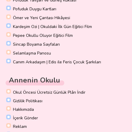
Pofuduk Tavşan ve Güneş Kuklası
Pofuduk Duygu Kartları
Ömer ve Yeni Çantası Hikâyesi
Kardeşim Ozi | Okuldaki İlk Gün Eğitici Film
Pepee Okullu Oluyor Eğitici Film
Sincap Boyama Sayfaları
Selamlaşma Panosu
Canım Arkadaşım | Edis ile Feris Çocuk Şarkıları
Annenin Okulu
Okul Öncesi Ücretsiz Günlük Plân İndir
Gizlilik Politikası
Hakkımızda
İçerik Gönder
Reklam