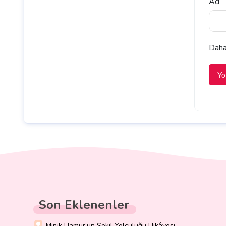
Ad
Daha 
Son Eklenenler
Minik Hamur’un Şekil Yolculuğu Hikâyesi