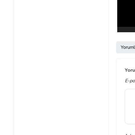
Yoruml
Yoru
E-po