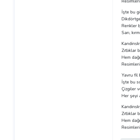
Resimleri
İşte bu g
Dikdörtge
Renkler b
Sarı, kırm
Kandinsky
Zıtlıklar 
Hem dağıl
Resimleri
Yavru fil 
İşte bu s
Çizgiler 
Her şeyi 
Kandinsky
Zıtlıklar 
Hem dağıl
Resimleri