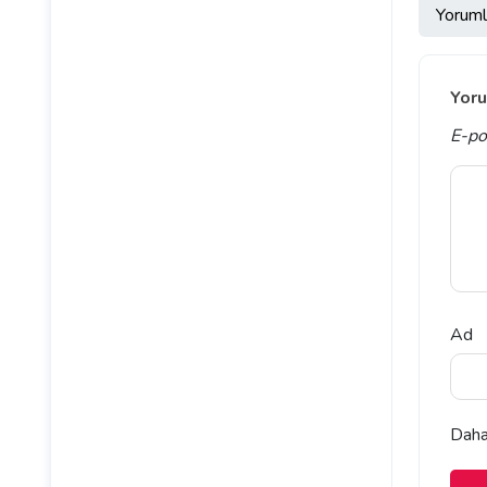
Yoruml
Yoru
E-po
Ad
Daha 