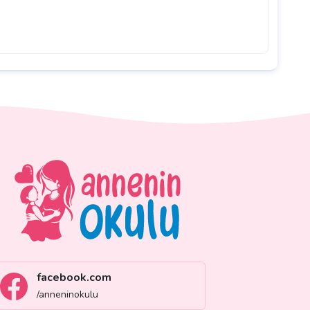
facebook.com
/anneninokulu