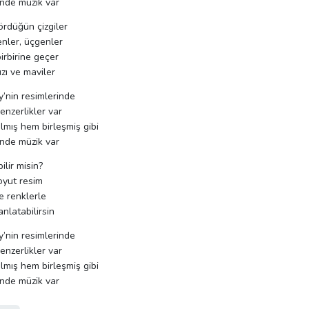
nde müzik var
ördüğün çizgiler
nler, üçgenler
irbirine geçer
ızı ve maviler
’nin resimlerinde
benzerlikler var
mış hem birleşmiş gibi
nde müzik var
bilir misin?
oyut resim
ve renklerle
anlatabilirsin
’nin resimlerinde
benzerlikler var
mış hem birleşmiş gibi
nde müzik var