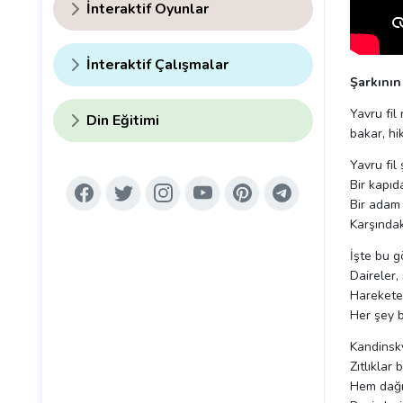
İnteraktif Oyunlar
İnteraktif Çalışmalar
Şarkının 
Yavru fil
Din Eğitimi
bakar, hi
Yavru fil
Bir kapıda
Bir adam
Karşındak
İşte bu g
Daireler, 
Harekete
Her şey b
Kandinsky
Zıtlıklar 
Hem dağıl