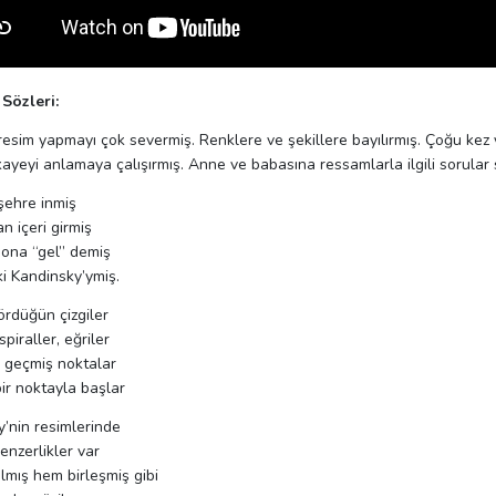
Sözleri:
 resim yapmayı çok severmiş. Renklere ve şekillere bayılırmış. Çoğu kez y
kayeyi anlamaya çalışırmış. Anne ve babasına ressamlarla ilgili sorular s
 şehre inmiş
n içeri girmiş
 ona “gel” demiş
i Kandinsky’ymiş.
ördüğün çizgiler
spiraller, eğriler
 geçmiş noktalar
ir noktayla başlar
’nin resimlerinde
benzerlikler var
mış hem birleşmiş gibi