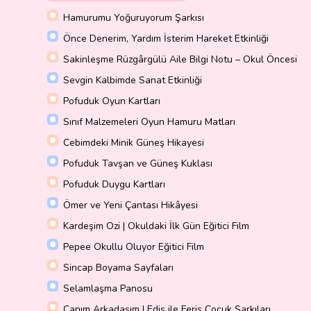
Hamurumu Yoğuruyorum Şarkısı
Önce Denerim, Yardım İsterim Hareket Etkinliği
Sakinleşme Rüzgârgülü Aile Bilgi Notu – Okul Öncesi
Sevgin Kalbimde Sanat Etkinliği
Pofuduk Oyun Kartları
Sınıf Malzemeleri Oyun Hamuru Matları
Cebimdeki Minik Güneş Hikayesi
Pofuduk Tavşan ve Güneş Kuklası
Pofuduk Duygu Kartları
Ömer ve Yeni Çantası Hikâyesi
Kardeşim Ozi | Okuldaki İlk Gün Eğitici Film
Pepee Okullu Oluyor Eğitici Film
Sincap Boyama Sayfaları
Selamlaşma Panosu
Canım Arkadaşım | Edis ile Feris Çocuk Şarkıları