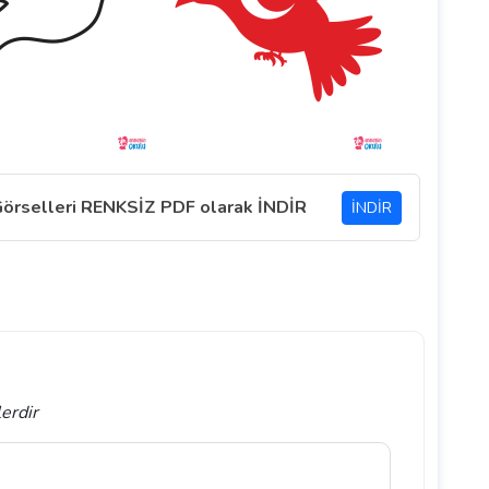
 Görselleri RENKSİZ PDF olarak İNDİR
İNDİR
lerdir