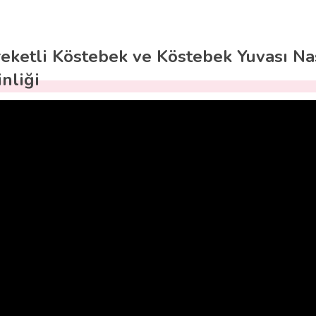
eketli Köstebek ve Köstebek Yuvası Nas
inliği