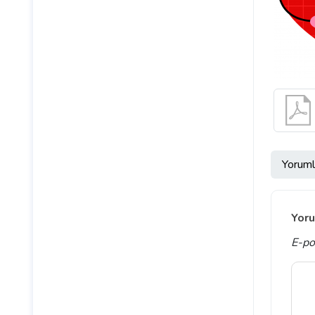
Yoruml
Yoru
E-po