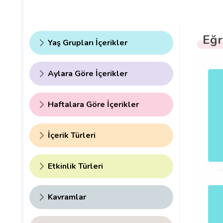
Eğr
Yaş Grupları İçerikler
Hazfıza
.
.
oyunu.
Aylara Göre İçerikler
Kartları
eşleştirin
Haftalara Göre İçerikler
İçerik Türleri
Etkinlik Türleri
Kavramlar