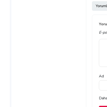
Yoruml
Yoru
E-po
Ad
Daha 