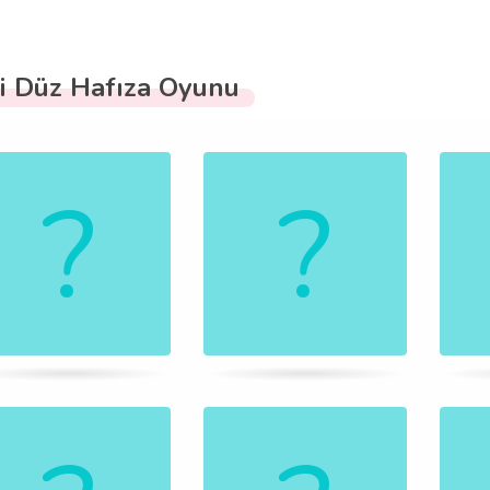
i Düz Hafıza Oyunu
.