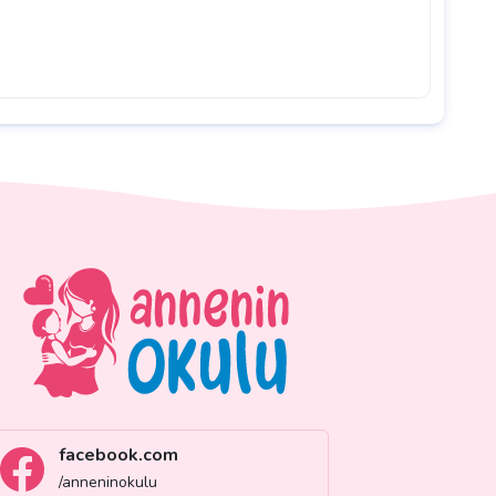
facebook.com
/anneninokulu