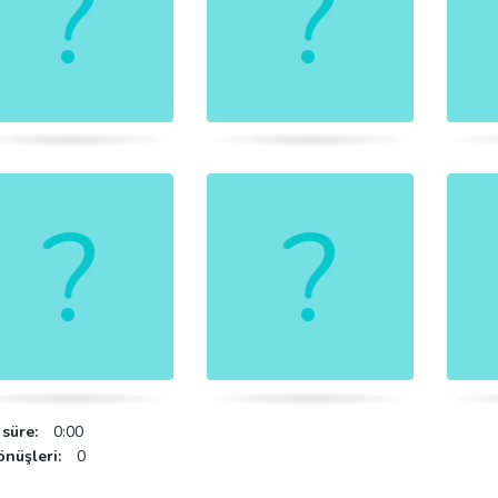
süre:
0:00
önüşleri:
0