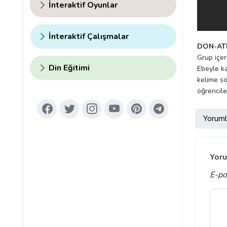
İnteraktif Oyunlar
İnteraktif Çalışmalar
DON-AT
Grup içer
Din Eğitimi
Ebeyle ka
kelime sö
öğrencil
Yoruml
Yoru
E-po