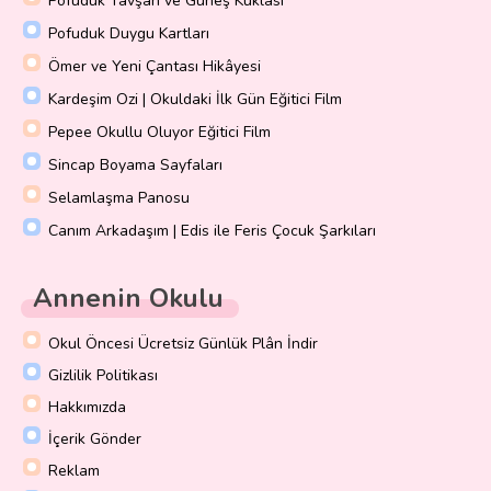
Pofuduk Tavşan ve Güneş Kuklası
Pofuduk Duygu Kartları
Ömer ve Yeni Çantası Hikâyesi
Kardeşim Ozi | Okuldaki İlk Gün Eğitici Film
Pepee Okullu Oluyor Eğitici Film
Sincap Boyama Sayfaları
Selamlaşma Panosu
Canım Arkadaşım | Edis ile Feris Çocuk Şarkıları
Annenin Okulu
Okul Öncesi Ücretsiz Günlük Plân İndir
Gizlilik Politikası
Hakkımızda
İçerik Gönder
Reklam