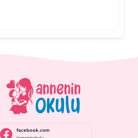
facebook.com
/anneninokulu