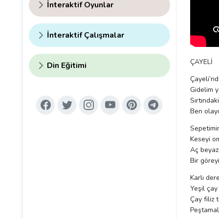
İnteraktif Oyunlar
İnteraktif Çalışmalar
ÇAYELİ
Din Eğitimi
Çayeli’nd
Gidelim ya
Sırtındak
Ben olay
Sepetimin
Keseyi 
Aç beyaz
Bir göre
Karlı der
Yeşil çay
Çay filiz 
Peştamalı