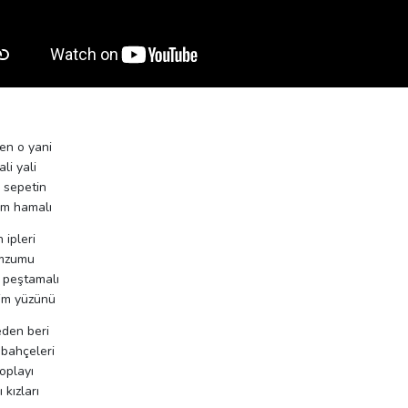
en o yani
li yali
i sepetin
ım hamalı
 ipleri
omzumu
 peştamalı
yim yüzünü
eden beri
 bahçeleri
toplayı
 kızları