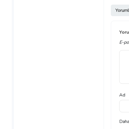
Yoruml
Yoru
E-po
Ad
Daha 