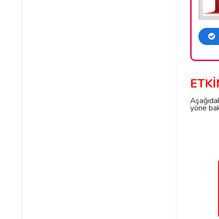
ETKİ
Aşağıdak
yöne bak