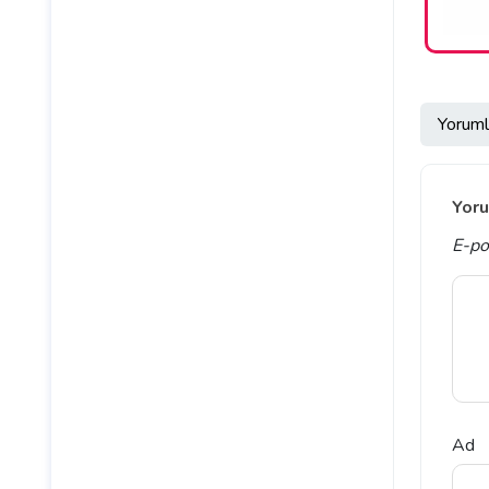
Yoruml
Yoru
E-po
Ad