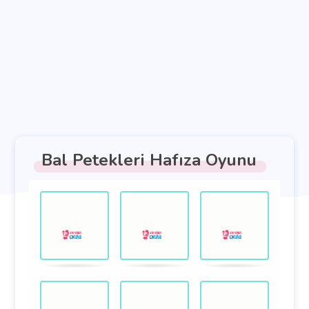
Bal Petekleri Hafıza Oyunu
Hazfıza
.
.
oyunu.
Kartları
eşleştirin.