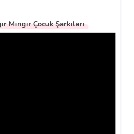
ır Mıngır Çocuk Şarkıları