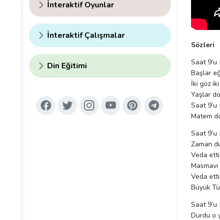
İnteraktif Oyunlar
İnteraktif Çalışmalar
Sözleri
Saat 9’u
Din Eğitimi
Başlar eğ
İki göz i
Yaşlar do
Saat 9’u
Matem do
Saat 9’u
Zaman du
Veda etti
Masmavi b
Veda etti
Büyük Tü
Saat 9’u
Durdu o 