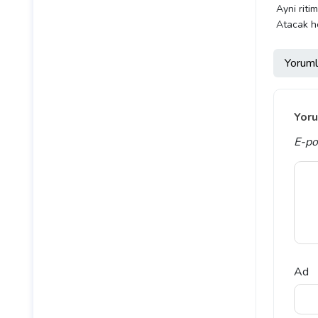
Ayni riti
Atacak h
Yoruml
Yoru
E-po
Ad