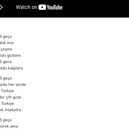
 5 geçe
ildi öne
ki çeşme
ldu gözlere
 5 gece
ldu kalplere
 5 geçe
rdu her yerde
 Türkiye
ir çift göze
 Türkiye
rk Atatürk’e
 5 geçe
yürek ama