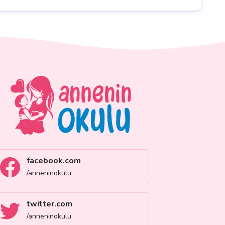
facebook.com
/anneninokulu
twitter.com
/anneninokulu