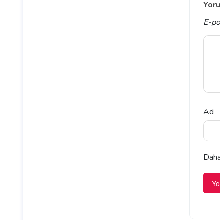
Yoru
E-po
Ad
Daha 