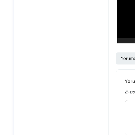
Yoruml
Yoru
E-po